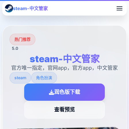
steam-中文管家
热门推荐
5.0
steam-中文管家
官方唯一指定，官网app，官方app，中文管家
steam
角色扮演
润色版下载
查看预览