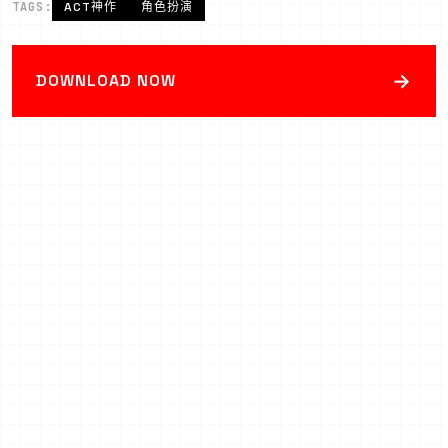
TAGS:
ACT神作
角色扮演
→
DOWNLOAD NOW