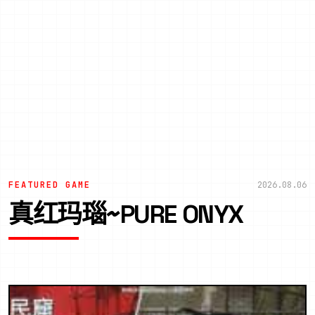
FEATURED GAME
2026.08.06
真红玛瑙~PURE ONYX