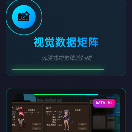
📸
视觉数据矩阵
沉浸式视觉体验扫描
DATA-01