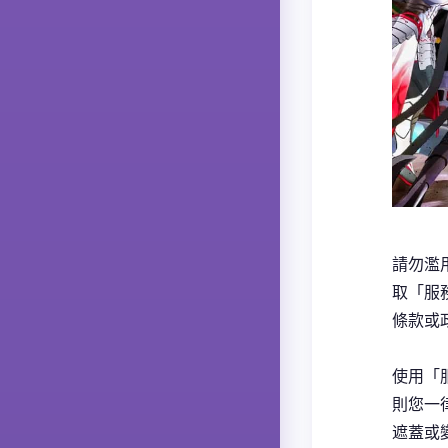
請勿濫
取「服
條款或
使用「
則您一
遮蓋或