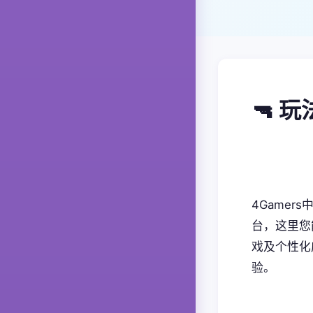
🔫 
4Game
台，这里您
戏及个性化
验。