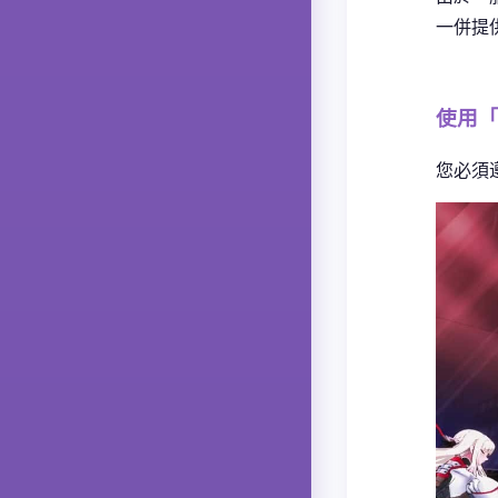
一併提
使用
您必須